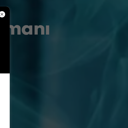
Uzmanı
ri